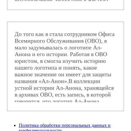
условиях семейной болезни алкоголизм,
я чувствовал, что все должен делать
идеально, даже если делаю это впервые.
Поскольку мои первые попытки –
сделать уроки, присоединиться к игре
До того как я стала сотрудником Офиса
или с кем-то подружиться – всегда были
Всемирного Обслуживания (ОВО), я
робкими и часто неудачными, я думал,
мало задумывалась о логотипе Ал-
что так и останусь вечным
Анона и его истории. Работая в ОВО
неудачником. Придя в Ал-Анон, я узнал,
юристом, я смогла изучить историю
что важные изменения редко
нашего логотипа и понять, какое
происходят мгновенно. Я перестал
важное значение он имеет для защиты
позволять завышенным ожиданиям –
названия «Aл-Анон».В коллекции
своим собственным и чужим – лишать
устной истории Ал-Анона, хранящейся
меня самоуважения и вдохновения что-
в архивах ОВО, есть запись, в которой
либо делать. Узнав о том, как
говорится, что логотип Ал-Анона
создавалась Предлагаемая Преамбула
придумал 12-летний Томас К., сын
Ал-Анона к Двенадцати Шагам, я получ
добровольца ОВО, сидя на кухне за
семейным столом, примерно в 1955
Политика обработки персональных данных и
году.В начале 1960-х годов группы и
конфиденциальности