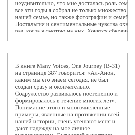
неудивительно, что мне досталась роль семей
все эти годы я собрал не только множество фа
нашей семье, но также фотографии и семейны
Ностальгия и сентиментальные чувства охват
раз, когда я смотрю на них. Хочется сберечь 
вещей становится все больше, и передо мной 
выбор: что из всего этого оставить, а с чем по
счастью, я нашел для себя подсказку в том, к
история Ал-Анона. Содружество столкнулось 
проблемой, что и я. В конце 1970-х годов биб
В книге Many Voices, One Journey (B-31)
литературы, одобренной Конференцией (ЛОК)
на странице 387 говорится: «Ал-Анон,
каким мы его знаем сегодня, не был
шесть книг и пару десятков буклетов. Однако
создан сразу и окончательно.
Содружество развивалось постепенно и
формировалось в течение многих лет».
Понимание этого и многочисленные
примеры, явленные на протяжении всей
нашей истории, очень утешают меня и
дают надежду на мое личное
выздоровление. Выросший в жестких