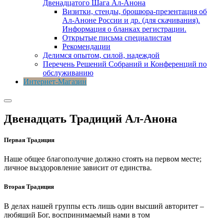
Двенадцатого Шага Ал-Анона
Визитки, стенды, брошюра-презентация об
Ал-Аноне России и др. (для скачивания).
Информация о бланках регистрации.
Открытые письма специалистам
Рекомендации
Делимся опытом, силой, надеждой
Перечень Решений Собраний и Конференций по
обслуживанию
Интернет-Магазин
Двенадцать Традиций Ал-Анона
Первая Традиция
Наше общее благополучие должно стоять на первом месте;
личное выздоровление зависит от единства.
Вторая Традиция
В делах нашей группы есть лишь один высший авторитет –
любящий Бог, воспринимаемый нами в том