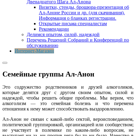
Двенадцатого Шага Ал-Анона
Визитки, стенды, брошюра-презентация об
Ал-Аноне России и др. (для скачивания).
Информация о бланках регистрации.
Открытые письма специалистам
Рекомендации
Делимся опытом, силой, надеждой
Перечень Решений Собраний и Конференций по
обслуживанию
Интернет-Магазин
Семейные группы Ал-Анон
Это содружество родственников и друзей алкоголиков,
которые делятся друг с другом своим опытом, силой и
надеждой, чтобы решить общие проблемы. Мы верим, что
алкоголизм — это семейная болезнь и что перемена
отношения к нему может способствовать выздоровлению.
Ал-Анон не связан с какой-либо сектой, вероисповеданием,
политической группировкой, организацией или сообществом;
не участвует в полемике по каким-либо вопросам, не
выступает ни за, ни против чего бы то ни было. Членство в