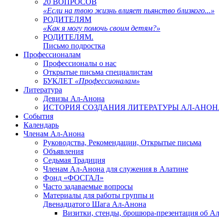
20 ВОПРОСОВ
«Если на твою жизнь влияет пьянство близкого...»
РОДИТЕЛЯМ
«Как я могу помочь своим детям?»
РОДИТЕЛЯМ.
Письмо подростка
Профессионалам
Профессионалы о нас
Открытые письма специалистам
БУКЛЕТ
«Профессионалам»
Литература
Девизы Ал-Анона
ИСТОРИЯ СОЗДАНИЯ ЛИТЕРАТУРЫ АЛ-АНОН
События
Календарь
Членам Ал-Анона
Руководства, Рекомендации, Открытые письма
Объявления
Седьмая Традиция
Членам Ал-Анона для служения в Алатине
Фонд «ФОСГАЛ»
Часто задаваемые вопросы
Материалы для работы группы и
Двенадцатого Шага Ал-Анона
Визитки, стенды, брошюра-презентация об Ал