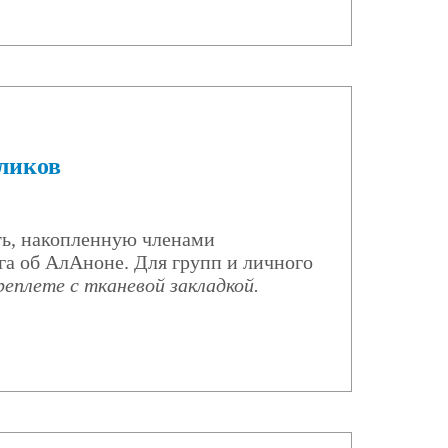
оликов
ть, накопленную членами
га об АлАноне. Для групп и личного
реплете с тканевой закладкой.