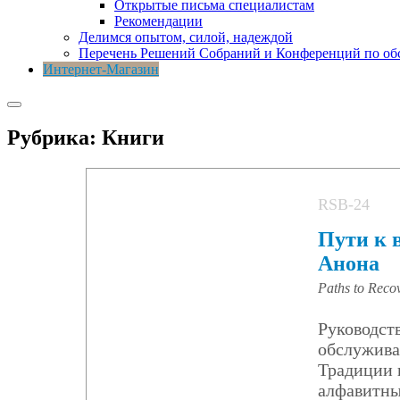
Открытые письма специалистам
Рекомендации
Делимся опытом, силой, надеждой
Перечень Решений Собраний и Конференций по о
Интернет-Магазин
Рубрика:
Книги
RSB-24
Пути к 
Анона
Paths to Recov
Руководст
обслужива
Традиции 
алфавитны