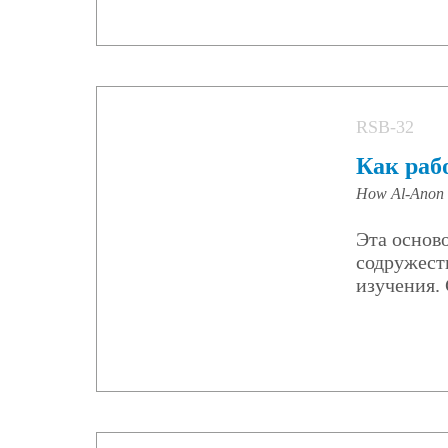
RSВ-32
Как раб
How Al-Anon W
Эта основ
содружест
изучения.