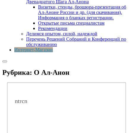
Двенадцатого Шага Ал-Анона
Визитки, стенды, брошюра-презентация об
Ал-Аноне России и др. (для скачивания).
Информация о бланках регистрации.
Открытые письма специалистам
Рекомендации
Делимся опытом, силой, надеждой
Перечень Решений Собраний и Конференций по
обслуживанию
Интернет-Магазин
Рубрика:
О Ал-Анон
ntrcn