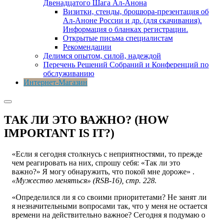
Двенадцатого Шага Ал-Анона
Визитки, стенды, брошюра-презентация об
Ал-Аноне России и др. (для скачивания).
Информация о бланках регистрации.
Открытые письма специалистам
Рекомендации
Делимся опытом, силой, надеждой
Перечень Решений Собраний и Конференций по
обслуживанию
Интернет-Магазин
ТАК ЛИ ЭТО ВАЖНО? (HOW
IMPORTANT IS IT?)
«Если я сегодня столкнусь с неприятностями, то прежде
чем реагировать на них, спрошу себя: «Так ли это
важно?» Я могу обнаружить, что покой мне дороже» .
«Мужество меняться» (RSB-16), стр. 228.
«Определился ли я со своими приоритетами? Не занят ли
я незначительными вопросами так, что у меня не остается
времени на действительно важное? Сегодня я подумаю о