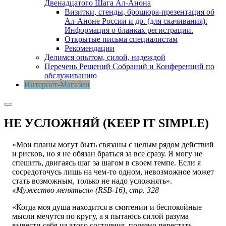
Двенадцатого Шага Ал-Анона
Визитки, стенды, брошюра-презентация об
Ал-Аноне России и др. (для скачивания).
Информация о бланках регистрации.
Открытые письма специалистам
Рекомендации
Делимся опытом, силой, надеждой
Перечень Решений Собраний и Конференций по
обслуживанию
Интернет-Магазин
НЕ УСЛОЖНЯЙ (KEEP IT SIMPLE)
«Мои планы могут быть связаны с целым рядом действий
и рисков, но я не обязан браться за все сразу. Я могу не
спешить, двигаясь шаг за шагом в своем темпе. Если я
сосредоточусь лишь на чем-то одном, невозможное может
стать возможным, только не надо усложнять».
«Мужество меняться» (RSB-16), стр. 328
«Когда моя душа находится в смятении и беспокойные
мысли мечутся по кругу, а я пытаюсь силой разума
вывести себя из этого состояния, полезно перестать