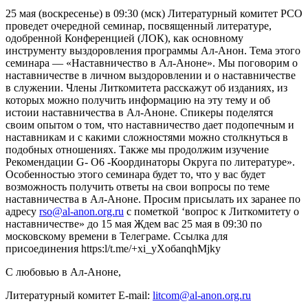
25 мая (воскресенье) в 09:30 (мск) Литературный комитет РСО
проведет очередной семинар, посвященный литературе,
одобренной Конференцией (ЛОК), как основному
инструменту выздоровления программы Ал-Анон. Тема этого
семинара — «Наставничество в Ал-Аноне». Мы поговорим о
наставничестве в личном выздоровлении и о наставничестве
в служении. Члены Литкомитета расскажут об изданиях, из
которых можно получить информацию на эту тему и об
истоии наставничества в Ал-Аноне. Спикеры поделятся
своим опытом о том, что наставничество дает подопечным и
наставникам и с какими сложностями можно столкнуться в
подобных отношениях. Также мы продолжим изучение
Рекомендации G- О6 -Координаторы Округа по литературе».
Особенностью этого семинара будет то, что у вас будет
возможность получить ответы на свои вопросы по теме
наставничества в Ал-Аноне. Просим присылать их заранее по
адресу
rso@al-anon.org.ru
с пометкой ‘вопрос к Литкомитету о
наставничестве» до 15 мая Ждем вас 25 мая в 09:30 по
московскому времени в Телеграме. Ссылка для
присоединения https:l/t.me/+xi_yXoбanqhMjky
С любовью в Ал-Аноне,
Литературный комитет E-mail:
litcom@al-anon.org.ru