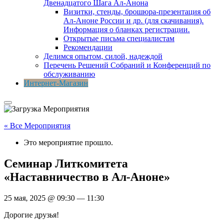
Двенадцатого Шага Ал-Анона
Визитки, стенды, брошюра-презентация об
Ал-Аноне России и др. (для скачивания).
Информация о бланках регистрации.
Открытые письма специалистам
Рекомендации
Делимся опытом, силой, надеждой
Перечень Решений Собраний и Конференций по
обслуживанию
Интернет-Магазин
« Все Мероприятия
Это мероприятие прошло.
Семинар Литкомитета
«Наставничество в Ал-Аноне»
25 мая, 2025
@
09:30
—
11:30
Дорогие друзья!