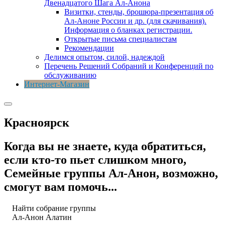
Двенадцатого Шага Ал-Анона
Визитки, стенды, брошюра-презентация об
Ал-Аноне России и др. (для скачивания).
Информация о бланках регистрации.
Открытые письма специалистам
Рекомендации
Делимся опытом, силой, надеждой
Перечень Решений Собраний и Конференций по
обслуживанию
Интернет-Магазин
Красноярск
Когда вы не знаете, куда обратиться,
если кто-то пьет слишком много,
Семейные группы Ал-Анон, возможно,
смогут вам помочь...
Найти собрание группы
Ал-Анон
Алатин