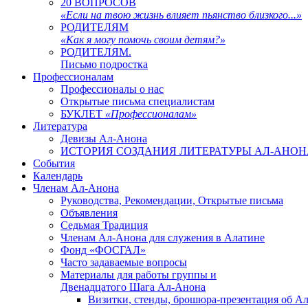
20 ВОПРОСОВ
«Если на твою жизнь влияет пьянство близкого...»
РОДИТЕЛЯМ
«Как я могу помочь своим детям?»
РОДИТЕЛЯМ.
Письмо подростка
Профессионалам
Профессионалы о нас
Открытые письма специалистам
БУКЛЕТ
«Профессионалам»
Литература
Девизы Ал-Анона
ИСТОРИЯ СОЗДАНИЯ ЛИТЕРАТУРЫ АЛ-АНОН
События
Календарь
Членам Ал-Анона
Руководства, Рекомендации, Открытые письма
Объявления
Седьмая Традиция
Членам Ал-Анона для служения в Алатине
Фонд «ФОСГАЛ»
Часто задаваемые вопросы
Материалы для работы группы и
Двенадцатого Шага Ал-Анона
Визитки, стенды, брошюра-презентация об Ал