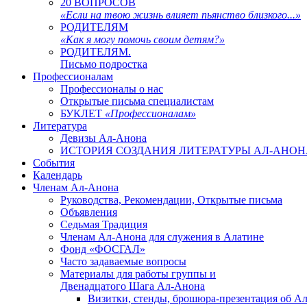
20 ВОПРОСОВ
«Если на твою жизнь влияет пьянство близкого...»
РОДИТЕЛЯМ
«Как я могу помочь своим детям?»
РОДИТЕЛЯМ.
Письмо подростка
Профессионалам
Профессионалы о нас
Открытые письма специалистам
БУКЛЕТ
«Профессионалам»
Литература
Девизы Ал-Анона
ИСТОРИЯ СОЗДАНИЯ ЛИТЕРАТУРЫ АЛ-АНОН
События
Календарь
Членам Ал-Анона
Руководства, Рекомендации, Открытые письма
Объявления
Седьмая Традиция
Членам Ал-Анона для служения в Алатине
Фонд «ФОСГАЛ»
Часто задаваемые вопросы
Материалы для работы группы и
Двенадцатого Шага Ал-Анона
Визитки, стенды, брошюра-презентация об Ал