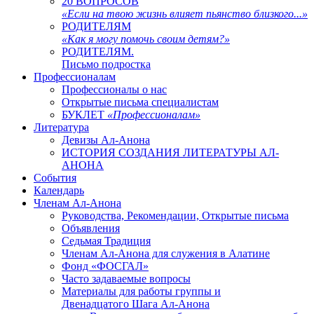
20 ВОПРОСОВ
«Если на твою жизнь влияет пьянство близкого...»
РОДИТЕЛЯМ
«Как я могу помочь своим детям?»
РОДИТЕЛЯМ.
Письмо подростка
Профессионалам
Профессионалы о нас
Открытые письма специалистам
БУКЛЕТ
«Профессионалам»
Литература
Девизы Ал-Анона
ИСТОРИЯ СОЗДАНИЯ ЛИТЕРАТУРЫ АЛ-
АНОНА
События
Календарь
Членам Ал-Анона
Руководства, Рекомендации, Открытые письма
Объявления
Седьмая Традиция
Членам Ал-Анона для служения в Алатине
Фонд «ФОСГАЛ»
Часто задаваемые вопросы
Материалы для работы группы и
Двенадцатого Шага Ал-Анона