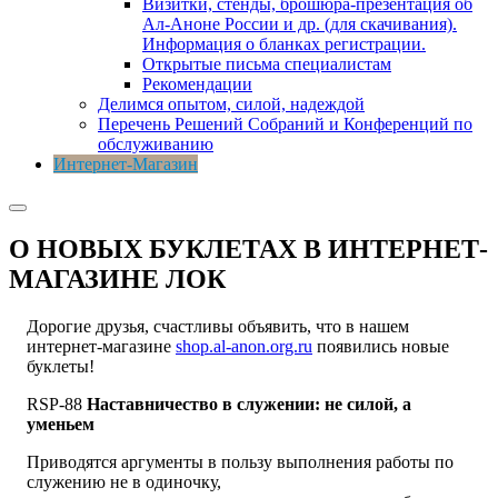
Визитки, стенды, брошюра-презентация об
Ал-Аноне России и др. (для скачивания).
Информация о бланках регистрации.
Открытые письма специалистам
Рекомендации
Делимся опытом, силой, надеждой
Перечень Решений Собраний и Конференций по
обслуживанию
Интернет-Магазин
О НОВЫХ БУКЛЕТАХ В ИНТЕРНЕТ-
МАГАЗИНЕ ЛОК
Дорогие друзья, счастливы объявить, что в нашем
интернет-магазине
shop.al-anon.org.ru
появились новые
буклеты!
RSP-88
Наставничество в служении: не силой, а
уменьем
Приводятся аргументы в пользу выполнения работы по
служению не в одиночку,